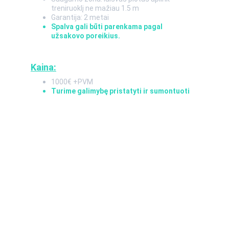
treniruoklį ne mažiau 1.5 m
Garantija: 2 metai
Spalva gali būti parenkama pagal 
užsakovo poreikius.
Kaina:
1000€ +PVM
Turime galimybę pristatyti ir sumontuoti
Kontaktai
+370 676 49859
TELEFONAS
info@ginaka.lt
EL. PAŠTAS