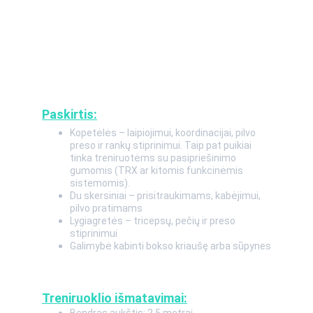
Paskirtis:
Kopetėlės – laipiojimui, koordinacijai, pilvo 
preso ir rankų stiprinimui. Taip pat puikiai 
tinka treniruotėms su pasipriešinimo 
gumomis (TRX ar kitomis funkcinėmis 
sistemomis).
Du skersiniai – prisitraukimams, kabėjimui, 
pilvo pratimams
Lygiagretės – tricepsų, pečių ir preso 
stiprinimui
Galimybė kabinti bokso kriaušę arba sūpynes
Treniruoklio išmatavimai: