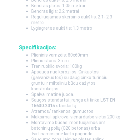
Bendras aukštis: 2.5 metrai 
Bendras plotis: 1.05 metrai
Bendras ilgis: 2.2 metrai 
Reguliuojamas skersinio aukštis: 2.1- 2.3 
metro
Lygiagretės aukštis: 1.3 metro
Specifikacijos:
Plieninis vamzdis: 80x60mm
Plieno storis: 3mm
Treniruoklio svoris: 100kg
Apsauga nuo korozijos: Cinkuotos 
(galvanizuotos) su daug cinko turinčiu 
gruntu ir milteliniu būdu dažytos 
konstrukcijos
Spalva: matinė juoda.
Saugos standartai: įranga atitinka 
LST EN 
16630:2015
 standartą.
Atramos/ rankenos: gumuotos
Maksimali apkrova: vienai darbo vietai 200 kg
Montavimo būdas: montuojamos ant 
betoninių polių (C20 betonas) arba 
tvirtinamas prie kieto pagrindo.
Saugumo zona: laisvas plotas aplink 